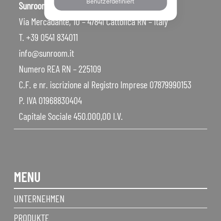
Benutzerdefiniert
Sunroom S.p.A – Sede Legale
Via Mercadante, 10 – 47841 Cattolica RN – Italy
T. +39 0541 834011
info@sunroom.it
Numero REA RN – 225109
C.F. e nr. iscrizione al Registro Imprese 07879990153
P. IVA 01968830404
Capitale Sociale 450.000,00 I.V.
MENU
UNTERNEHMEN
PRODUKTE