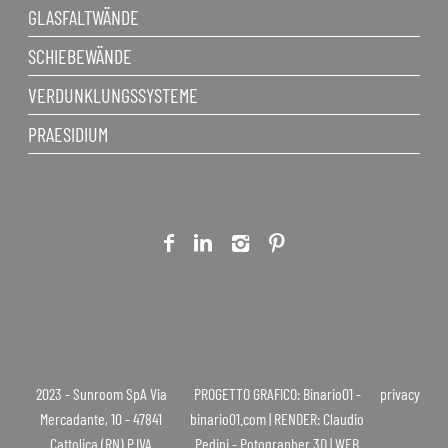
GLASFALTWÄNDE
SCHIEBEWÄNDE
VERDUNKLUNGSSYSTEME
PRAESIDIUM
2023 - Sunroom SpA Via
PROGETTO GRAFICO: Binario01 -
privacy
Mercadante, 10 - 47841
binario01.com | RENDER: Claudio
Cattolica (RN) P.IVA
Pedini - Potographer 3D | WEB