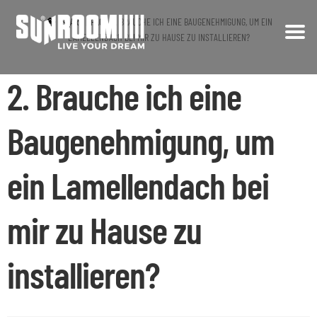
START
FAQ
2. BRAUCHE ICH EINE BAUGENEHMIGUNG, UM EIN
LAMELLENDACH BEI MIR ZU HAUSE ZU INSTALLIEREN?
Zur
Zum
Navigation
Inhalt
UNTERNEHMEN
2. Brauche ich eine
springen
springen
PRODUKTE
Unte
Baugenehmigung, um
ausk
PROJEKTE
ein Lamellendach bei
PRIVATKUNDEN
mir zu Hause zu
CONTRACT
installieren?
FAQ
NEWS