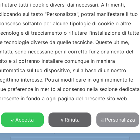
rifiutare tutti i cookie diversi dai necessari. Altrimenti,
cliccando sul tasto "Personalizza", potrai manifestare il tuo
NEWSLETTER
consenso soltanto per alcune tipologie di cookie o altre
tecnologie di tracciamento o rifiutare l'installazione di tutte
VUOI RESTARE
le tecnologie diverse da quelle tecniche. Queste ultime,
infatti, sono necessarie per il corretto funzionamento del
AGGIORNATO SULLE NOVITA’
sito e si potranno installare comunque in maniera
automatica sul tuo dispositivo, sulla base di un nostro
legittimo interesse. Potrai modificare in ogni momento le
tue preferenze in merito al consenso nella sezione dedicata
presente in fondo a ogni pagina del presente sito web.
Accetta
Rifiuta
Personalizza
Ho preso visione della
Privacy policy
. Autorizzo il trattamento dei miei
dati personali per l’invio di newsletter di carattere divulgativo e
promozionale